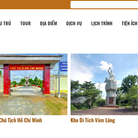
U TRÚ
TOUR
ĐỊA ĐIỂM
DỊCH VỤ
LỊCH TRÌNH
TIỆN ÍCH
Chủ Tịch Hồ Chí Minh
Khu Di Tích Vàm Lũng