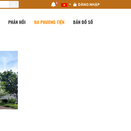
0
ĐĂNG NHẬP
PHẢN HỒI
ĐA PHƯƠNG TIỆN
BẢN ĐỒ SỐ