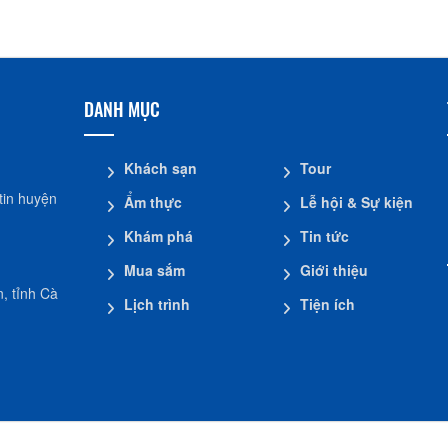
DANH MỤC
Khách sạn
Tour
tin huyện
Ẩm thực
Lễ hội & Sự kiện
Khám phá
Tin tức
Mua sắm
Giới thiệu
, tỉnh Cà
Lịch trình
Tiện ích