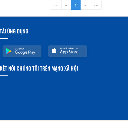
««
«
1
»
»»
TẢI ỨNG DỤNG
KẾT NỐI CHÚNG TÔI TRÊN MẠNG XÃ HỘI