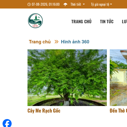
07-08-2026, 01:16:00
Thời tiết
Tỷ giá ngoại tệ
TRANG CHỦ
TIN TỨC
LƯ
Trang chủ
Hình ảnh 360
Cây Me Rạch Gốc
Đền Thờ 