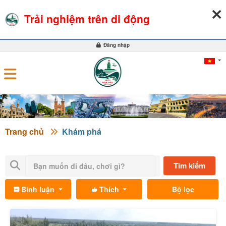
06-08-2026, 08:46:46
THỜI TIẾT
TỶ GIÁ NGOẠI TỆ
Trải nghiệm trên di động
0
Đăng nhập
Trang chủ
Khám phá
Tìm kiếm
Bình luận
Thích
Bộ lọc