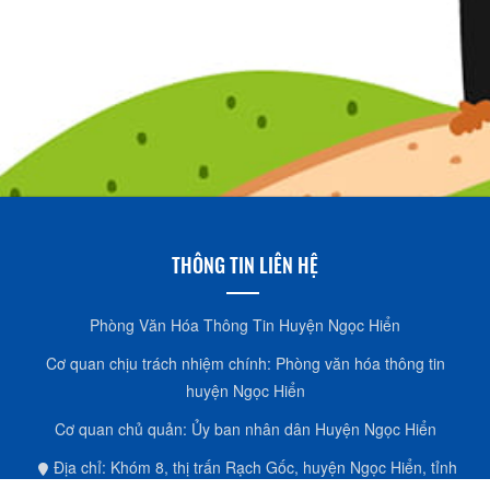
THÔNG TIN LIÊN HỆ
Phòng Văn Hóa Thông Tin Huyện Ngọc Hiển
Cơ quan chịu trách nhiệm chính: Phòng văn hóa thông tin
huyện Ngọc Hiển
Cơ quan chủ quản: Ủy ban nhân dân Huyện Ngọc Hiển
Địa chỉ: Khóm 8, thị trấn Rạch Gốc, huyện Ngọc Hiển, tỉnh