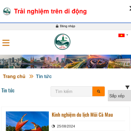
09-08-2026, 04:03:43
THỜI TIẾT
TỶ GIÁ NGOẠI TỆ
Trải nghiệm trên di động
0
Đăng nhập
Trang chủ
Tin tức
Tin tức
Kinh nghiệm du lịch Mũi Cà Mau
25/08/2024