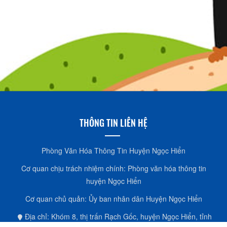
THÔNG TIN LIÊN HỆ
Phòng Văn Hóa Thông Tin Huyện Ngọc Hiển
Cơ quan chịu trách nhiệm chính: Phòng văn hóa thông tin
huyện Ngọc Hiển
Cơ quan chủ quản: Ủy ban nhân dân Huyện Ngọc Hiển
Địa chỉ: Khóm 8, thị trấn Rạch Gốc, huyện Ngọc Hiển, tỉnh