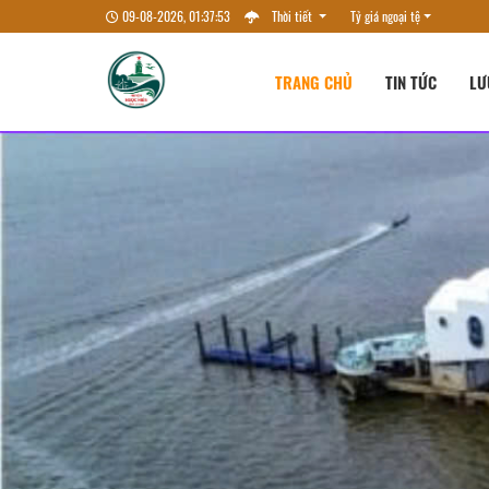
09-08-2026, 01:37:55
Thời tiết
Tỷ giá ngoại tệ
TRANG CHỦ
TIN TỨC
LƯ