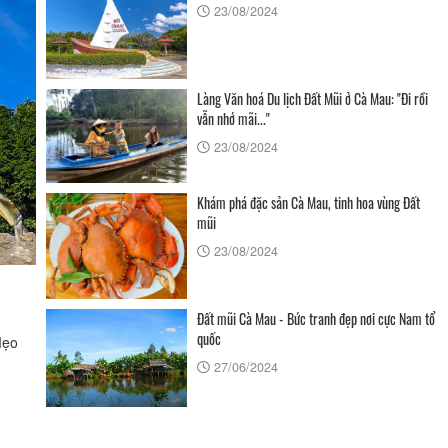
23/08/2024
Tìm kiếm
Làng Văn hoá Du lịch Đất Mũi ở Cà Mau: "Đi rồi
vẫn nhớ mãi..."
23/08/2024
Khám phá đặc sản Cà Mau, tinh hoa vùng Đất
mũi
23/08/2024
Đất mũi Cà Mau - Bức tranh đẹp nơi cực Nam tổ
quốc
Mẹo
27/06/2024