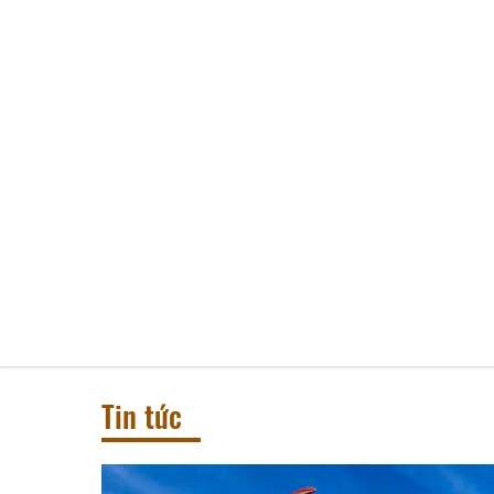
Lưu Trú
Tin tức
Từ khóa