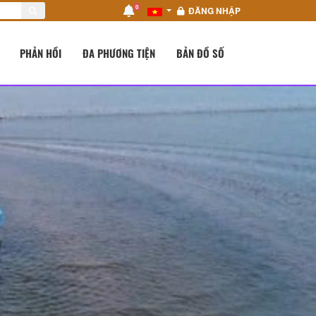
0
ĐĂNG NHẬP
PHẢN HỒI
ĐA PHƯƠNG TIỆN
BẢN ĐỒ SỐ