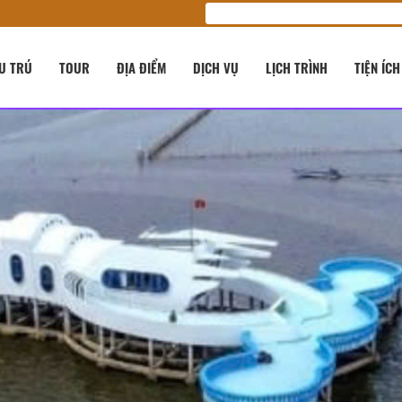
U TRÚ
TOUR
ĐỊA ĐIỂM
DỊCH VỤ
LỊCH TRÌNH
TIỆN ÍCH