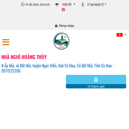
07-08-2026, 04:43:26
THỜI TIẾT
TỶ GIÁ NGOẠI TỆ
0
Đăng nhập
NHÀ NGHỈ HOÀNG THÙY
Ấp Mũi, xã Đất Mũi, huyện Ngọc Hiển, tỉnh Cà Mau, Xã Đất Mũi, Tỉnh Cà Mau -
0977525200
0
(0 Đánh giá)