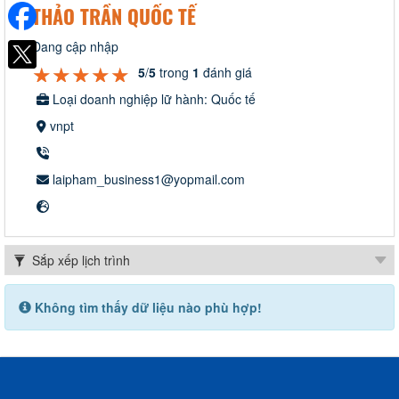
THẢO TRẦN QUỐC TẾ
Đang cập nhập
★★★★★
★★★★★
★★★★★
5
/
5
trong
1
đánh giá
Loại doanh nghiệp lữ hành: Quốc tế
vnpt
laipham_business1@yopmail.com
Không tìm thấy dữ liệu nào phù hợp!