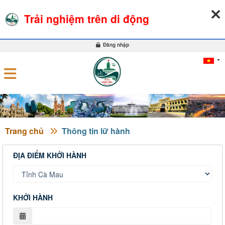
07-08-2026, 02:43:46
THỜI TIẾT
TỶ GIÁ NGOẠI TỆ
Trải nghiệm trên di động
0
Đăng nhập
Trang chủ
Thông tin lữ hành
ĐỊA ĐIỂM KHỞI HÀNH
KHỞI HÀNH