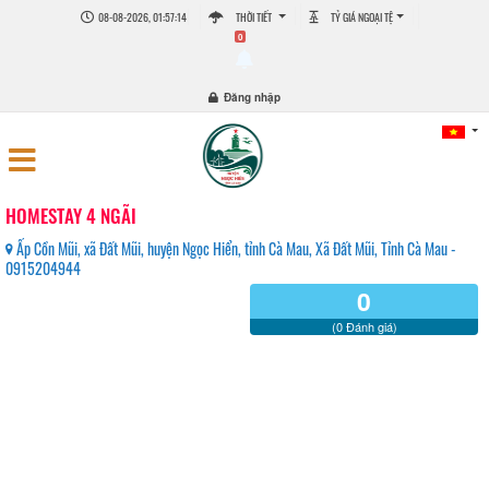
08-08-2026, 01:57:14
THỜI TIẾT
TỶ GIÁ NGOẠI TỆ
0
Đăng nhập
HOMESTAY 4 NGÃI
Ấp Cồn Mũi, xã Đất Mũi, huyện Ngọc Hiển, tỉnh Cà Mau, Xã Đất Mũi, Tỉnh Cà Mau -
0915204944
0
(0 Đánh giá)