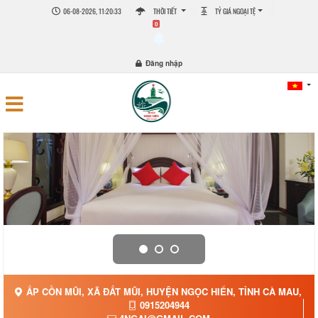
06-08-2026, 11:20:33
THỜI TIẾT
TỶ GIÁ NGOẠI TỆ
0
Đăng nhập
ẤP CỒN MŨI, XÃ ĐẤT MŨI, HUYỆN NGỌC HIỂN, TỈNH CÀ MAU, XÃ
0915204944