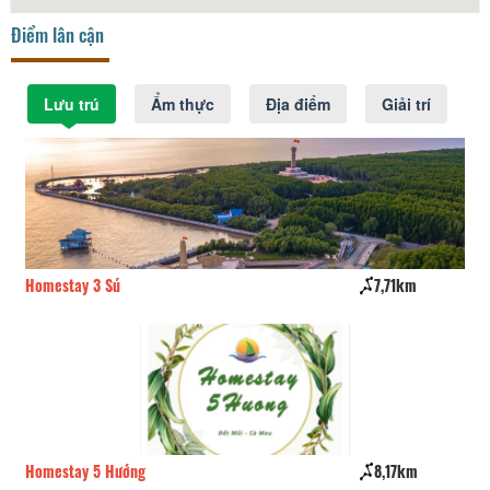
Điểm lân cận
Lưu trú
Ẩm thực
Địa điểm
Giải trí
Homestay 3 Sú
7,71km
Nh
Homestay 5 Hướng
8,17km
Nh