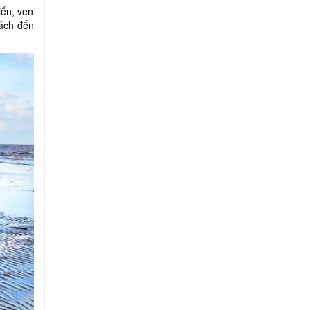
iển, ven
hách đến