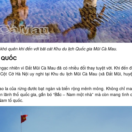
m khó quên khi đến với bãi cát Khu du lịch Quốc gia Mũi Cà Mau.
Ổ QUỐC
ạc nhiên vì Đất Mũi Cà Mau đã có nhiều đổi thay tuyệt vời. Khi đến đ
 Cột Cờ Hà Nội uy nghi tại Khu du lịch Mũi Cà Mau (xã Đất Mũi, hu
la của rừng đước bạt ngàn và biển rộng mênh mông. Không chỉ m
uyền lãnh thổ quốc gia, gắn bó “Bắc – Nam một nhà” mà còn mang tình
 Nam tổ quốc.