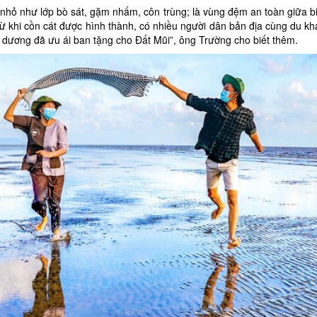
t nhỏ như lớp bò sát, gặm nhấm, côn trùng; là vùng đệm an toàn giữa b
Từ khi cồn cát được hình thành, có nhiều người dân bản địa cùng du k
dương đã ưu ái ban tặng cho Ðất Mũi”, ông Trường cho biết thêm.