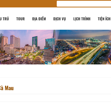
U TRÚ
TOUR
ĐỊA ĐIỂM
DỊCH VỤ
LỊCH TRÌNH
TIỆN ÍCH
Cà Mau