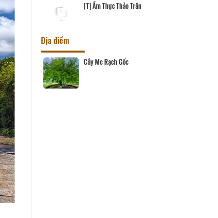
[T] Ẩm Thực Thảo Trần
Địa điểm
 Cà Mau
Cây Me Rạch Gốc
ong
ng
ồ Chí Minh