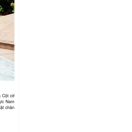
à Cột cờ
cực Nam
đặt chân