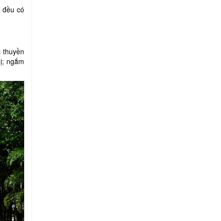
h đều có
 thuyền
ộị; ngắm