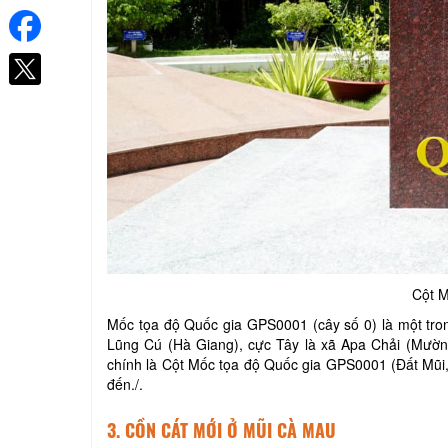
Cột
M
Mốc tọa độ Quốc gia GPS0001 (cây số 0) là một tron
Lũng Cú (Hà Giang), cực Tây là xã Apa Chải (Mườn
chính là Cột Mốc tọa độ Quốc gia GPS0001 (Đất Mũi
đến./.
3. CỒN CÁT MỚI Ở MŨI CÀ MAU