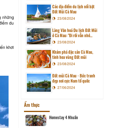
Các địa điểm du lịch nổi bật
Đất Mũi Cà Mau
ng những
23/08/2024
 điểm du
Làng Văn hoá Du lịch Đất Mũi
ở Cà Mau: "Đi rồi vẫn nhớ
mãi..."
23/08/2024
iển khơi
Khám phá đặc sản Cà Mau,
tinh hoa vùng Đất mũi
23/08/2024
Đất mũi Cà Mau - Bức tranh
đẹp nơi cực Nam tổ quốc
27/06/2024
Ẩm thực
Homestay 4 Nhuần