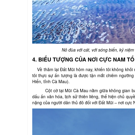
Nô đùa với cát, với sóng biển, kỷ niệ
4.
BIỂU TƯỢNG CỦA NƠI CỰC NAM T
Về thăm lại Đất Mũi hôm nay, khiến tôi không khỏi ng
tôi thực sự ấn tượng là được tận mắt chiêm ngưỡng
Hiển, tỉnh Cà Mau).
Cột cờ tại Mũi Cà Mau nằm giữa không gian bao 
dấu ấn văn hóa, lịch sử thiên liêng, thể hiện chủ q
nặng của người dân thủ đô đối với Đất Mũi – nơi cực