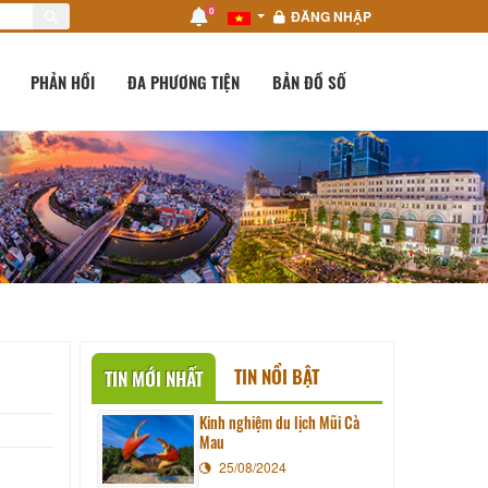
0
ĐĂNG NHẬP
PHẢN HỒI
ĐA PHƯƠNG TIỆN
BẢN ĐỒ SỐ
TIN NỔI BẬT
TIN MỚI NHẤT
Kinh nghiệm du lịch Mũi Cà
Mau
25/08/2024