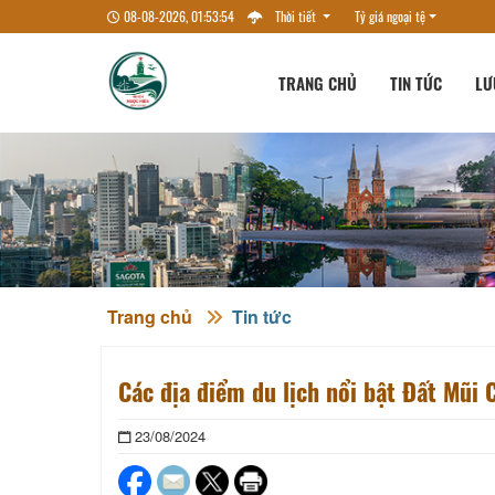
08-08-2026, 01:53:56
Thời tiết
Tỷ giá ngoại tệ
TRANG CHỦ
TIN TỨC
LƯ
Trang chủ
Tin tức
Các địa điểm du lịch nổi bật Đất Mũi 
23/08/2024