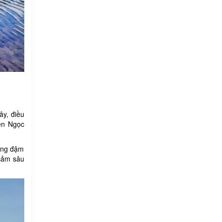
ây, điều
yện Ngọc
ang đậm
 cảm sâu