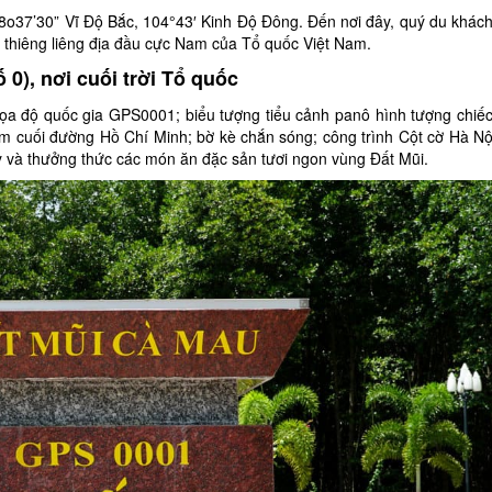
8o37’30” Vĩ Độ Bắc, 104°43′ Kinh Độ Đông. Đến nơi đây, quý du khác
 thiêng liêng địa đầu cực Nam của Tổ quốc Việt Nam.
0), nơi cuối trời Tổ quốc
a độ quốc gia GPS0001; biểu tượng tiểu cảnh panô hình tượng chiếc
iểm cuối đường Hồ Chí Minh; bờ kè chắn sóng; công trình Cột cờ Hà N
y và thưởng thức các món ăn đặc sản tươi ngon vùng Đất Mũi.