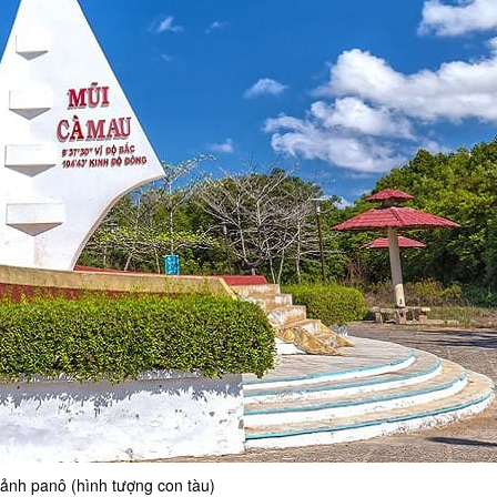
Vườn Quốc Gia Mũi
Khu Du Lịch Khai L
Khu di tích Vàm Lũ
Đền thờ Chủ tịch H
cảnh panô (hình tượng con tàu)