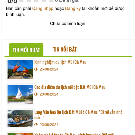
0
/5
Bạn cần phải
Đăng nhập
hoặc
Đăng ký
tài khoản mới để được
bình luận.
Chưa có bình luận
TIN NỔI BẬT
TIN MỚI NHẤT
Kinh nghiệm du lịch Mũi Cà Mau
25/08/2024
Các địa điểm du lịch nổi bật Đất Mũi Cà Mau
23/08/2024
Làng Văn hoá Du lịch Đất Mũi ở Cà Mau: "Đi rồi vẫn nhớ
mãi..."
23/08/2024
Khám phá đặc sản Cà Mau, tinh hoa vùng Đất mũi