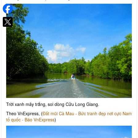
Trời xanh mây trắng, soi dòng Cửu Long Giang.
Theo VnExpress, (
Đất mũi Cà Mau - Bức tranh đẹp nơi cực Nam
tổ quốc - Báo VnExpress
)