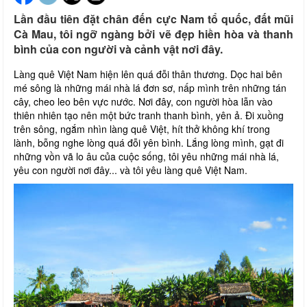
Lần đầu tiên đặt chân đến cực Nam tổ quốc, đất mũi
Cà Mau, tôi ngỡ ngàng bởi vẽ đẹp hiền hòa và thanh
bình của con người và cảnh vật nơi đây.
Làng quê Việt Nam hiện lên quá đỗi thân thương. Dọc hai bên
mé sông là những mái nhà lá đơn sơ, nấp mình trên những tán
cây, cheo leo bên vực nước. Nơi đây, con người hòa lẫn vào
thiên nhiên tạo nên một bức tranh thanh bình, yên ả. Đi xuồng
trên sông, ngắm nhìn làng quê Việt, hít thở không khí trong
lành, bỗng nghe lòng quá đỗi yên bình. Lắng lòng mình, gạt đi
những vồn vã lo âu của cuộc sống, tôi yêu những mái nhà lá,
yêu con người nơi đây... và tôi yêu làng quê Việt Nam.