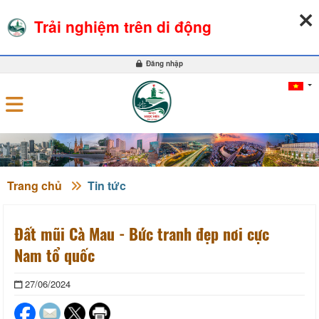
06-08-2026, 04:47:58
THỜI TIẾT
TỶ GIÁ NGOẠI TỆ
Trải nghiệm trên di động
0
Đăng nhập
Trang chủ
Tin tức
Đất mũi Cà Mau - Bức tranh đẹp nơi cực
Nam tổ quốc
27/06/2024