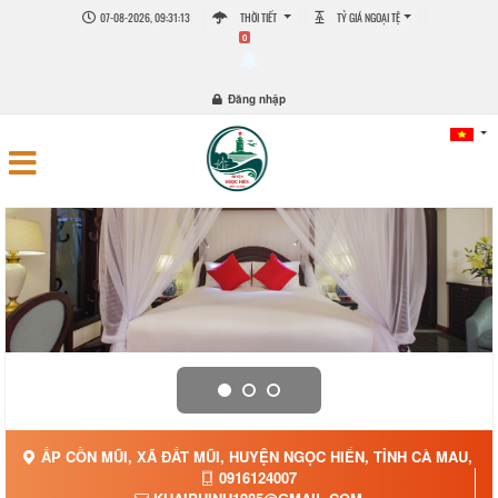
07-08-2026, 09:31:13
THỜI TIẾT
TỶ GIÁ NGOẠI TỆ
0
Đăng nhập
ẤP CỒN MŨI, XÃ ĐẤT MŨI, HUYỆN NGỌC HIỂN, TỈNH CÀ MAU, XÃ
0916124007