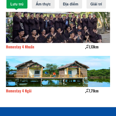
Lưu trú
Ẩm thực
Địa điểm
Giải trí
Homestay 4 Nhuần
1,13km
Nh
Homestay 4 Ngãi
7,71km
Nh