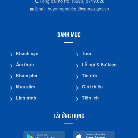
Tổng đài hỗ trợ: (0290) 3719.026
Email: huyenngochien@camau.gov.vn
DANH MỤC
Khách sạn
Tour
Ẩm thực
Lễ hội & Sự kiện
Khám phá
Tin tức
Mua sắm
Giới thiệu
Lịch trình
Tiện ích
TẢI ỨNG DỤNG