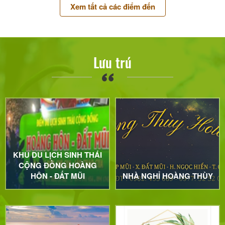
Xem tất cả các điểm đến
Lưu trú
KHU DU LỊCH SINH THÁI
CỘNG ĐỒNG HOÀNG
HÔN - ĐẤT MŨI
NHÀ NGHỈ HOÀNG THÙY