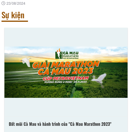
23/08/2024
Sự kiện
Làng Văn hoá Du lịch Đất Mũi ở Cà Mau: "Đi rồi vẫn nhớ mãi..."
23/08/2024
Đất mũi Cà Mau và hành trình của "Cà Mau Marathon 2023"