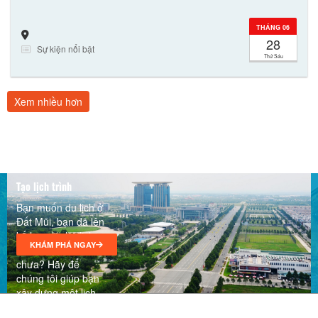
THÁNG 06
28
Sự kiện nổi bật
Thứ Sáu
Xem nhiều hơn
Tạo lịch trình
Khám phá đặc sản Cà Mau, tinh hoa vùng Đất mũi
Bạn muốn du lịch ở
23/08/2024
Đất Mũi, bạn đã lên
kế hoạch cho lịch
KHÁM PHÁ NGAY
trình của mình
chưa? Hãy để
chúng tôi giúp bạn
xây dựng một lịch
trình thú vị phù hợp